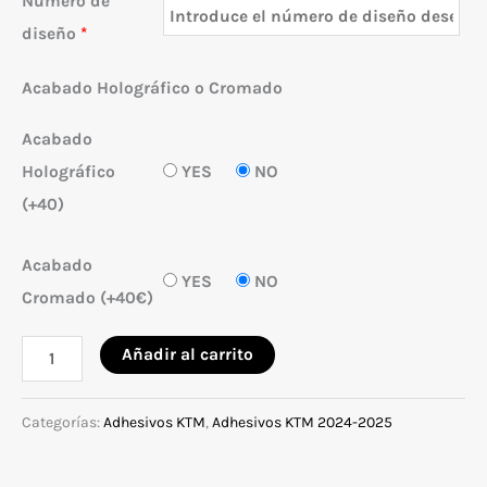
Número de
diseño
*
Acabado Holográfico o Cromado
Acabado
Holográfico
YES
NO
(+40)
Acabado
YES
NO
Cromado (+40€)
Adhesivos
Añadir al carrito
para
KTM
Categorías:
Adhesivos KTM
,
Adhesivos KTM 2024-2025
EXC/SX
2024-