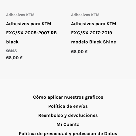
Adhesivos KTM
Adhesivos KTM
Adhesivos para KTM
Adhesivos para KTM
EXC/SX 2005-2007 RB
EXC/SX 2017-2019
black
modelo Black Shine
68,00
€
Valorado
68,00
€
con
5.00
de 5
Cómo aplicar nuestros graficos
Política de envíos
Reembolso y devoluciones
Mi Cuenta
Política de privacidad y proteccion de Datos