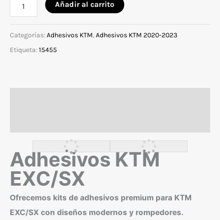
Adhesivos
Añadir al carrito
para
KTM
Categorías:
Adhesivos KTM
,
Adhesivos KTM 2020-2023
EXC/SX
Etiqueta:
15455
2020-
2023
modelo
Descripción
22
cantidad
Valoraciones (0)
Adhesivos KTM
EXC/SX
Ofrecemos kits de adhesivos premium para KTM
EXC/SX con diseños modernos y rompedores.