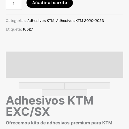
Adhesivos
Añadir al carrito
para
KTM
Categorías:
Adhesivos KTM
,
Adhesivos KTM 2020-2023
EXC/SX
Etiqueta:
16527
2020-
2023
modelo
Descripción
17
cantidad
Valoraciones (0)
Adhesivos KTM
EXC/SX
Ofrecemos kits de adhesivos premium para KTM