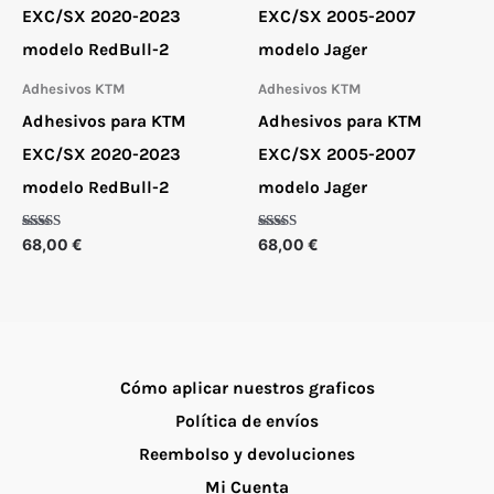
Adhesivos KTM
Adhesivos KTM
Adhesivos para KTM
Adhesivos para KTM
EXC/SX 2020-2023
EXC/SX 2005-2007
modelo RedBull-2
modelo Jager
Valorado
Valorado
68,00
€
68,00
€
con
con
5.00
5.00
de 5
de 5
Cómo aplicar nuestros graficos
Política de envíos
Reembolso y devoluciones
Mi Cuenta