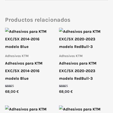
Productos relacionados
Adhesivos KTM
Adhesivos KTM
Adhesivos para KTM
Adhesivos para KTM
EXC/SX 2014-2016
EXC/SX 2020-2023
modelo Blue
modelo RedBull-3
Valorado
Valorado
68,00
€
68,00
€
con
con
5.00
5.00
de 5
de 5