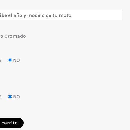
 o Cromado
S
NO
S
NO
 carrito