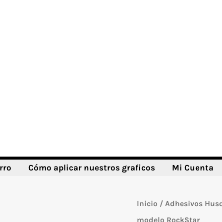
rro
Cómo aplicar nuestros graficos
Mi Cuenta
Inicio
/
Adhesivos Hus
modelo RockStar