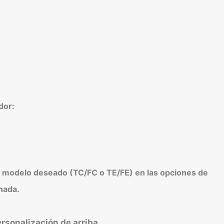
dor:
l modelo deseado (TC/FC o TE/FE) en las opciones de
nada.
ersonalización de arriba.