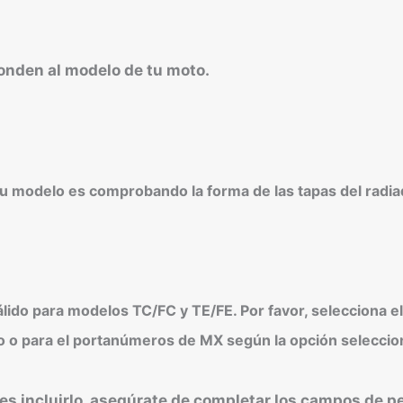
ponden al modelo de tu moto.
a tu modelo es comprobando la forma de las tapas del radia
do para modelos TC/FC y TE/FE. Por favor, selecciona e
uro o para el portanúmeros de MX según la opción seleccio
res incluirlo, asegúrate de completar los campos de p