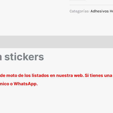
para
Husqvarna
Categorías:
Adhesivos H
TE/TC
2020-
2023
modelo
RockStar
stickers
cantidad
de moto de los listados en nuestra web. Si tienes una
rónico o WhatsApp.