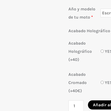
Año y modelo
de tu moto
*
Acabado Holográfico
Acabado
Holográfico
YE
(+40)
Acabado
Cromado
YE
(+40€)
Adhesivos
Añadir al