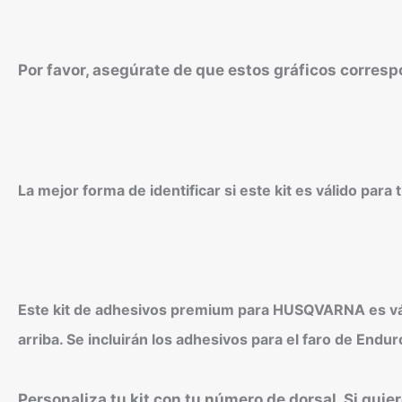
Por favor, asegúrate de que estos gráficos corres
La mejor forma de identificar si este kit es válido par
Este kit de adhesivos premium para HUSQVARNA es váli
arriba. Se incluirán los adhesivos para el faro de End
Personaliza tu kit con tu número de dorsal. Si quie