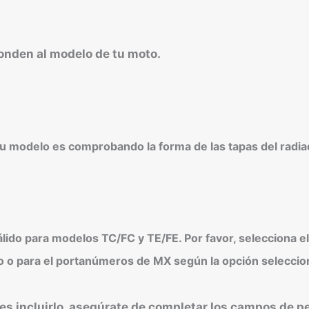
ponden al modelo de tu moto.
a tu modelo es comprobando la forma de las tapas del radia
do para modelos TC/FC y TE/FE. Por favor, selecciona e
uro o para el portanúmeros de MX según la opción seleccio
res incluirlo, asegúrate de completar los campos de p