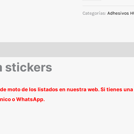
para
Husqvarna
Categorías:
Adhesivos H
TE/TC
2017-
2019
modelo
fluor
stickers
cantidad
de moto de los listados en nuestra web. Si tienes una
rónico o WhatsApp.