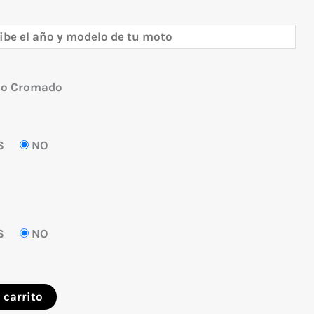
 o Cromado
S
NO
S
NO
 carrito