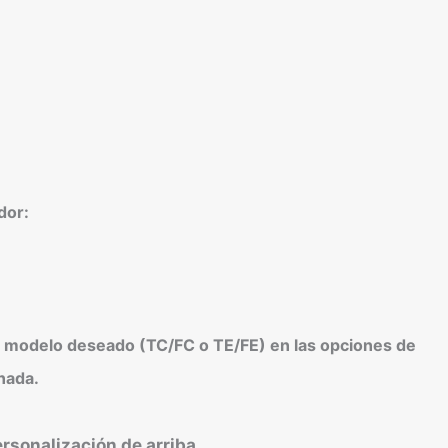
dor:
l modelo deseado (TC/FC o TE/FE) en las opciones de
nada.
ersonalización de arriba.