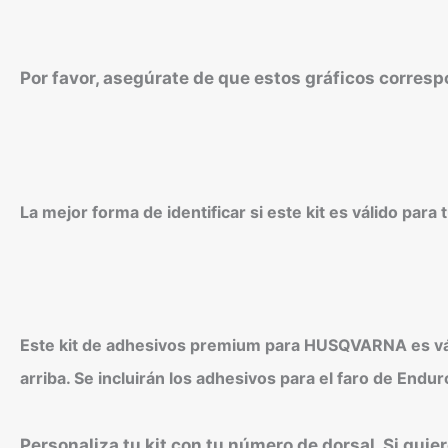
Por favor, asegúrate de que estos gráficos corres
La mejor forma de identificar si este kit es válido par
Este kit de adhesivos premium para HUSQVARNA es váli
arriba. Se incluirán los adhesivos para el faro de End
Personaliza tu kit con tu número de dorsal. Si quie