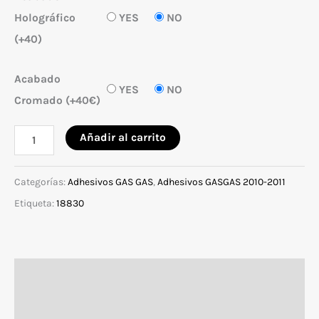
Holográfico
YES
NO
(+40)
Acabado
YES
NO
Cromado (+40€)
Adhesivos
Añadir al carrito
para
GASGAS
Categorías:
Adhesivos GAS GAS
,
Adhesivos GASGAS 2010-2011
EC/MC
Etiqueta:
18830
2010-
2011
modelo
Descripción
Red
Blue
Valoraciones (0)